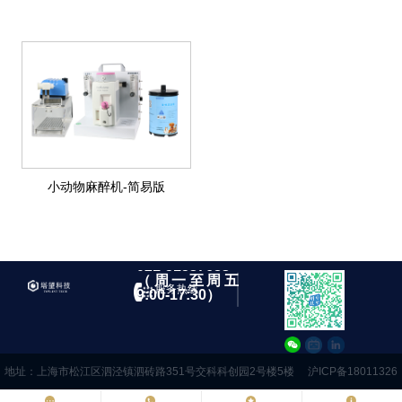
小动物麻醉机-简易版
021-51537683
（周一至周五
服务热线
9:00-17:30）
地址：上海市松江区泗泾镇泗砖路351号交科科创园2号楼5楼
沪ICP备18011326