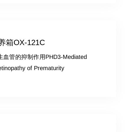
OX-121C
的抑制作用PHD3‐Mediated
Retinopathy of Prematurity