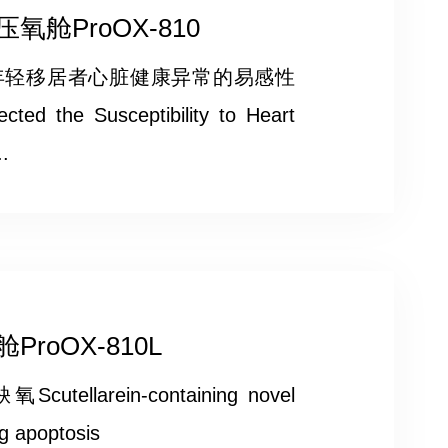
舱ProOX-810
年轻移居者心脏健康异常的易感性
cted the Susceptibility to Heart
..
oOX-810L
rein-containing novel
ng apoptosis