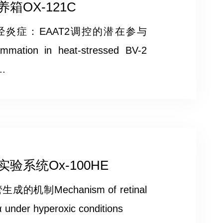
OX-121C
经炎症：EAAT2调控的潜在参与
ammation in heat-stressed BV-2
..
系统Ox-100HE
机制Mechanism of retinal
 under hyperoxic conditions