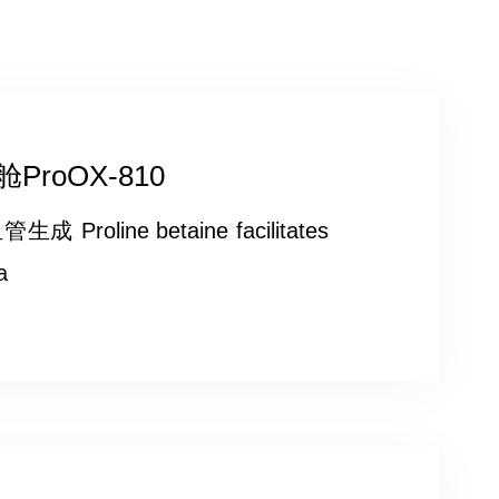
oOX-810
ne betaine facilitates
a