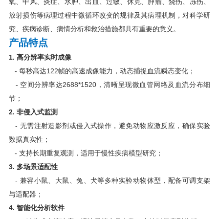
氧、中风、炎症、水肿、出血、过敏、休克、肿瘤、烧伤、冻伤、
放射损伤等病理过程中微循环改变的规律及其病理机制，对科学研
究、疾病诊断、病情分析和救治措施都具有重要的意义。
产品特点
1. 高分辨率实时成像
- 每秒高达122帧的高速成像能力，动态捕捉血流瞬态变化；
- 空间分辨率达2688*1520，清晰呈现微血管网络及血流分布细
节；
2. 非侵入式监测
- 无需注射造影剂或侵入式操作，避免动物应激反应，确保实验
数据真实性；
- 支持长期重复观测，适用于慢性疾病模型研究；
3. 多场景适配性
- 兼容小鼠、大鼠、兔、犬等多种实验动物体型，配备可调支架
与适配器；
4. 智能化分析软件