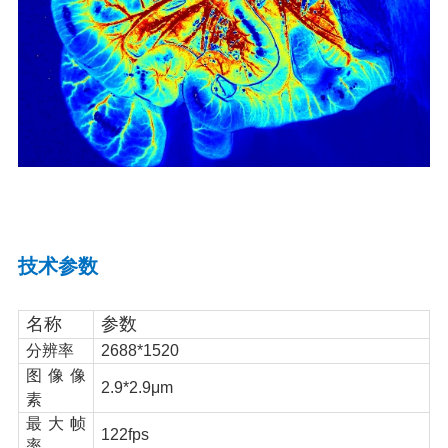
技术参数
名称
参数
分辨率
2688*1520
图像像
2.9*2.9
μ
m
素
最大帧
122fps
率