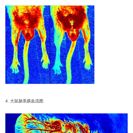
4. 大鼠肠系膜血流图