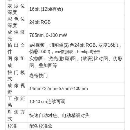
灰度位
16bit (12bit
有效
)
深度
彩色位
24bit RGB
深度
成像激
785nm, 0-100 mW
光
输出文
avi视频，tiff图像(彩色24bit RGB, 灰度16bit，
件
伪彩16bit)，
csv数据表，html/pdf报告
图像组
实物图、激光(散斑)图、(散斑)比对图、伪彩
成
图、叠加图等
快门模
卷帘快门
式
成像视
×
×
14mm
22mm
~
57mm
100mm
野
工作距
连续可调
10-40 cm
离
对焦方
快速自动
对焦
、电
动精细
对
焦
式
校准
配备校准盒