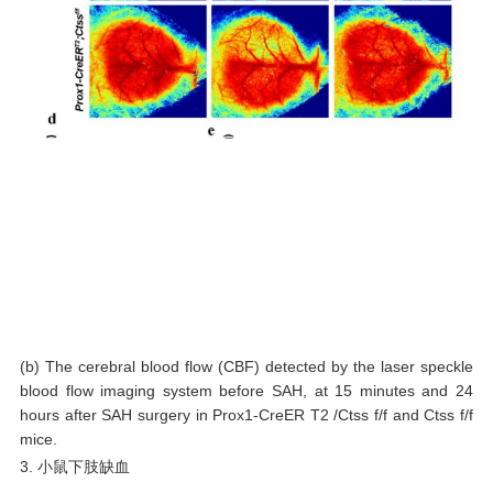
(b) The cerebral blood flow (CBF) detected by the laser speckle
blood flow imaging system before SAH, at 15 minutes and 24
hours after SAH surgery in Prox1-CreER T2 /Ctss f/f and Ctss f/f
mice.
3. 小鼠下肢缺血